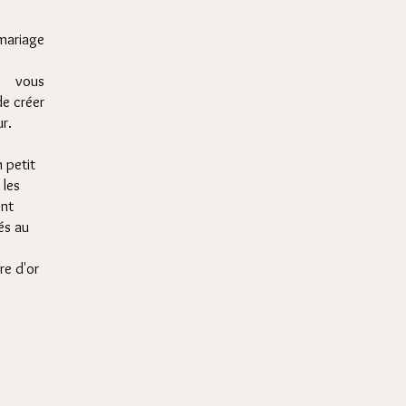
riage
s vous
de créer
r.
n petit
 les
ont
tés au
re d'or