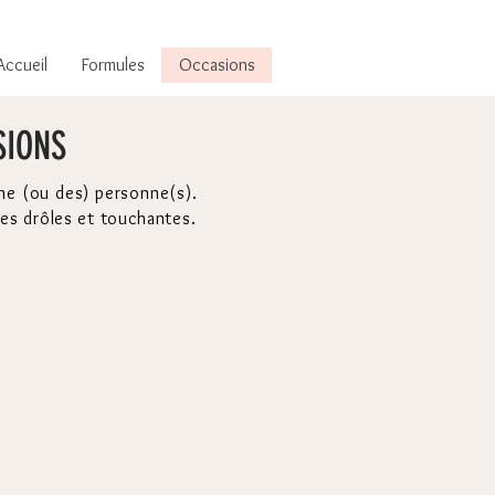
Accueil
Formules
Occasions
SIONS
une (ou des) personne(s).
otes drôles et touchantes.