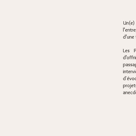
​Un(e
l’entr
d’une 
Les P
d’off
pass
inter
d'évo
proj
anecd