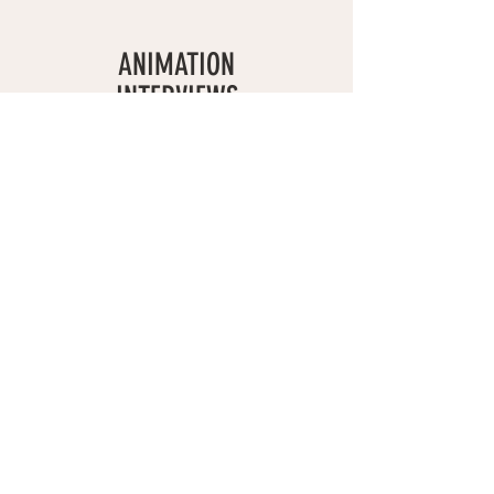
ANIMATION
INTERVIEWS
Je me rends sur le lieu de célébration et installe
le studio de tournage pour réaliser des
interviews-vidéos des invités au cours de la
fête : un véritable livre d’or au format vidéo !
Je m'occupe de la
coordination
(définition du
projet, logistique), du
tournage
, des
interviews
et du
montage vidéo
.
Découvrir